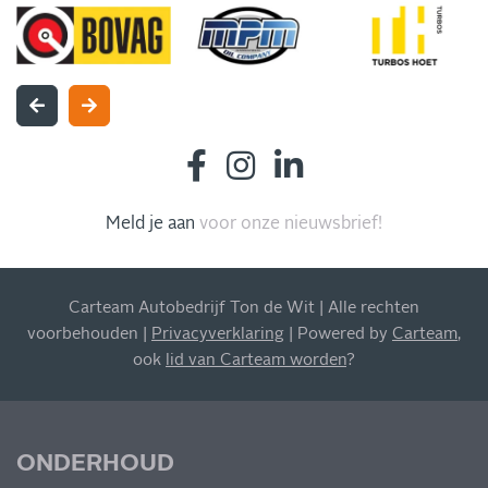
INSCHRIJVEN NIEUWSBRIEF
Blijf op de hoogte van al onze acties, aanbiedingen en
meer!
Meld je aan
voor onze nieuwsbrief!
Carteam Autobedrijf Ton de Wit | Alle rechten
voorbehouden |
Privacyverklaring
| Powered by
Carteam
,
ook
lid van Carteam worden
?
MIS NIETS
ONDERHOUD