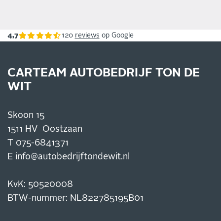
4,7
120
reviews
op Google
CARTEAM AUTOBEDRIJF TON DE
WIT
Skoon 15
1511 HV Oostzaan
T
075-6841371
E
info@autobedrijftondewit.nl
KvK: 50520008
BTW-nummer: NL822785195B01