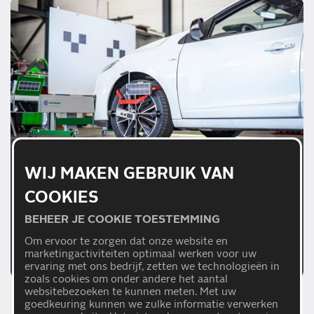
01/07/2026
WIJ MAKEN GEBRUIK VAN
WAAROM EEN JUISTE
COOKIES
AFSTELLING VAN
BEHEER JE COOKIE TOESTEMMING
RIJHULPSYSTEMEN
Om ervoor te zorgen dat onze website en
BELANGRIJK IS
Lees meer
marketingactiviteiten optimaal werken voor uw
ervaring met ons bedrijf, zetten we technologieën in
zoals cookies om onder andere het aantal
websitebezoeken te kunnen meten. Met uw
goedkeuring kunnen we zulke informatie verwerken